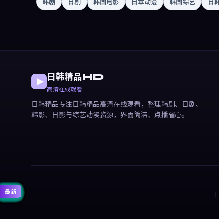
韩剧
日剧
韩国电影
日本动漫
韩国综艺
日
日韩精品HD
高清在线观看
日韩精品专注日韩精品高清在线观看，整理韩剧、日剧、
韩影、日影与综艺动漫资源，界面简洁、点播省心。
精选
精选
精选
精选
精选
精选
精选
精选
精选
精选
精选
精选
热门
热门
热门
热门
热门
热门
热门
热门
热门
热门
最新
最新
最新
最新
最新
最新
最新
最新
最新
最新
最新
最新