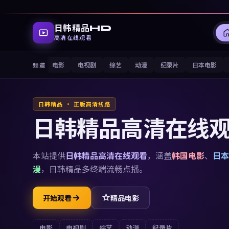
日韩精品HD
高清在线观看
电影
电视剧
综艺
动漫
纪录片
日本电影
频道
日韩精品 · 正版高清线路
日韩精品高清在线
本站提供
日韩精品高清在线观看
，涵盖
韩国电影
、
日本
漫
，
日韩精品
多终端流畅点播。
开始观看
精品电影
电影
电视剧
综艺
动漫
纪录片