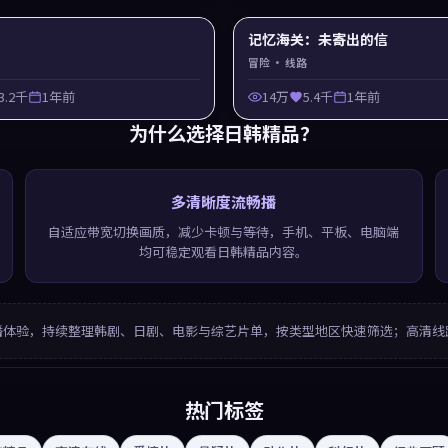
记忆海关：未寄出的信
冒险
· 线路
3.2千
1年前
14万
5.4千
1年前
为什么选择
日韩精品
？
多清晰度流畅播
自适应带宽切换画质，减少卡顿与等待，手机、平板、电脑端
均可稳定观看日韩精品内容。
播体验，持续整理韩剧、日剧、电影与综艺片单，按类型地区快速筛选；高清线
热门标签