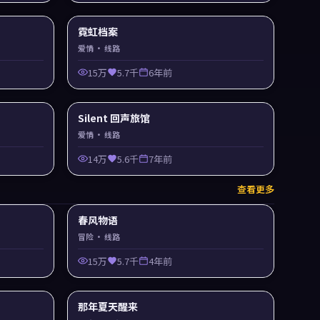
霓虹档案
爱情
· 线路
15万
5.7千
6年前
Silent 回声旅馆
爱情
· 线路
14万
5.6千
7年前
查看更多
春风物语
冒险
· 线路
15万
5.7千
4年前
那年夏天醒来