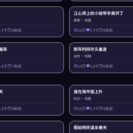
江心洲上的小提琴手离开了
喜剧
· 线路
5.7千
4年前
15万
5.7千
9年前
醒来
那年时间尽头重逢
战争
· 线路
5.6千
7年前
14万
5.6千
5年前
天
谁在海平面上升
科幻
· 线路
5.9千
9年前
15万
5.7千
4年前
假如明天谋杀春天