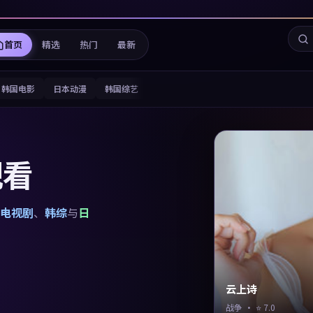
首页
精选
热门
最新
韩国电影
日本动漫
韩国综艺
观看
电视剧
、
韩综
与
日
云上诗
战争
· ⭐
7.0