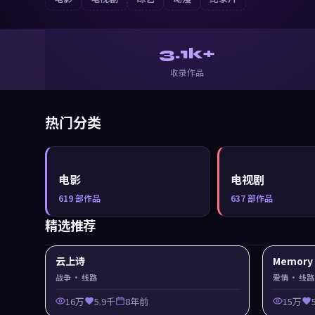
3.1k+
收录作品
热门分类
电影
电视剧
619
部作品
637
部作品
精选推荐
云上诗
Memor
战争
· 线路
爱情
· 线路
16万
5.9千
8年前
15万