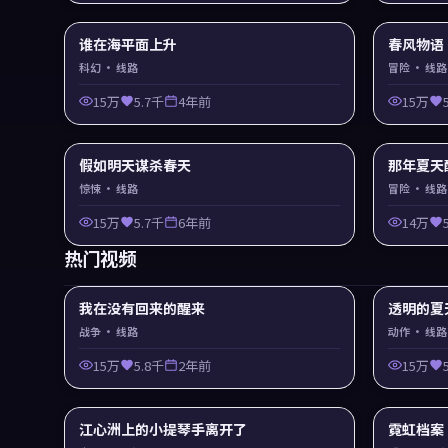
谁在海平面上升
春风物语
科幻
· 线路
冒险
· 线路
15万
5.7千
4年前
15万
假如明天谋杀春天
那年夏天
惊悚
· 线路
冒险
· 线路
15万
5.7千
6年前
14万
热门视频
我在没有回来的醒来
透明的夏
战争
· 线路
动作
· 线路
15万
5.8千
2年前
15万
江心洲上的小提琴手离开了
霓虹档案