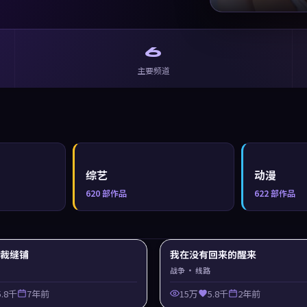
6
主要频道
综艺
动漫
620
部作品
622
部作品
y 裁缝铺
我在没有回来的醒来
战争
· 线路
5.8千
7年前
15万
5.8千
2年前