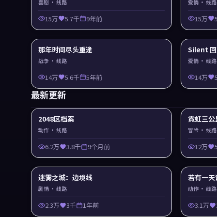
喜剧
· 线路
爱情
· 线路
15万
5.7千
9年前
15万
那年时间尽头重逢
Silent
战争
· 线路
爱情
· 线路
14万
5.6千
5年前
14万
最新更新
2048区档案
霓虹三公
动作
· 线路
冒险
· 线路
6.2万
3.8千
9个月前
12万
迷雾之城：边境线
若有一天
剧情
· 线路
动作
· 线路
2.3万
3千
1年前
3.1万