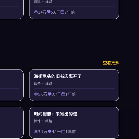
冒险
· 线路
14万
5.6千
7年前
查看更多
海街尽头的旧书店离开了
战争
· 线路
5.6万
3.7千
1年前
时间褶皱：未寄出的信
惊悚
· 线路
7.1万
4.1千
1年前