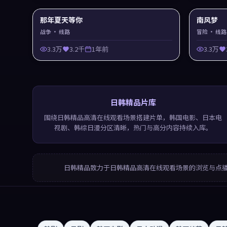
那年夏天等你
南风梦
战争
· 线路
冒险
· 线路
3.3万
3.2千
1年前
3.3万
日韩精品片库
围绕日韩精品高清在线观看场景搭建片单，韩国电影、日本电
视剧、韩综日漫分区清晰，热门与高分内容持续入库。
日韩精品
致力于
日韩精品高清在线观看
场景的浏览与点