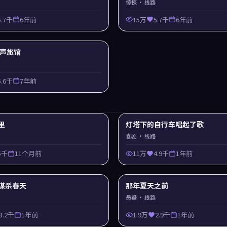
惊悚
· 线路
5.7千
6年前
15万
5.7千
6年前
 回声旅馆
5.6千
7年前
里
灯塔下的自行车唱起了歌
喜剧
· 线路
5千
11个月前
11万
4.9千
1年前
谋杀春天
那年夏天之前
悬疑
· 线路
3.2千
1年前
1.9万
2.9千
1年前