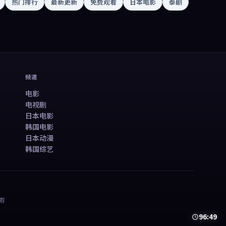
热门排行
最新更新
免费观看
日本电影
泰剧
频道
电影
电视剧
日本电影
韩国电影
日本动漫
韩国综艺
看
81:54
99:12
50:13
78:21
99:59
99:48
99:40
45:38
99:29
40:23
41:03
48:12
50:13
78:21
99:59
99:48
99:40
45:38
99:29
40:23
41:03
48:12
99:06
99:08
46:20
99:30
95:15
98:29
48:53
99:05
97:33
46:24
99:45
96:49